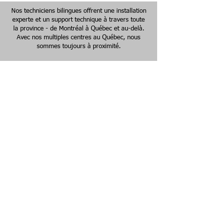
Nos techniciens bilingues offrent une installation
experte et un support technique à travers toute
la province - de Montréal à Québec et au-delà.
​Avec nos multiples centres au Québec, nous
sommes toujours à proximité.