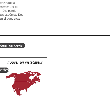
atteindre la
issement et de
n.
Des parois
ntes extrêmes. Des
van si vous avez
tenir un devis
Trouver un installateur
nettes