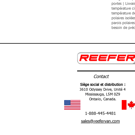
portes | Livra
température ci
température de
polaires isolé
parois polaire
besoin de préc
Contact
Siège social et distribution :
3610 Odyssey Drive, Unité 4
Mississauga,
L5M 0Z9
Ontario,
Canada.
1-888-445-4481
sales@reefervan.com