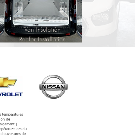
Van Insulation
Reefer Installation
s températures
tion de
hargement |
mpérature lors du
d'ouvertures de