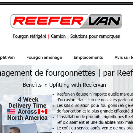
Fourgon réfrigéré
|
Camion
|
Solutions pour remorques
pfit Van
Fourgon aménagé
Emplacements
Avis sur 
agement de fourgonnettes
|
par Reef
Benefits in Upfitting with Reefervan
Reefervan équipe n'importe quelle marqu
d'occasion, dans l'un de nos sites parten
Les kits d'isolation pour fourgons réfrigér
de fabrication et la plus grande efficacité
L'installation de produits frigorifiques R
refroidissement et une durabilité maximale
Le coût du service après-vente de nos produ