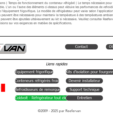
isons | Temps de fonctionnement du conteneur réfrigéré | Le temps nécessaire pour 
ble.
L'un ou l'autre des éléments ci-dessus peut réduire les performances de refroid
 l'équipement frigorifique. Le modèle de réfrigérateur peut varier selon l'applicatio
es peuvent être nécessaires pour maintenir la température à des températures ambia
s peuvent être ajoutées ultérieurement au kit si nécessaire.
Veuillez consulter Reefer
isions sur vos exigences en matière de spécifications.
Contact
Ob
Liens rapides
Équipement frigorifique
Kits d'isolation pour fourgon
Conteneurs réfrigérés froid
Devenir installateur
Refroidisseurs de remorque
Support technique
Coldvolt - Réfrigérateur tout électrique
Entretien
©2009 - 2025 par Reefervan