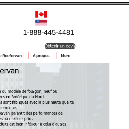
1-888-445-4481
Obtenir un devis
le Reefervan
À propos
More
ervan
e ou modèle de fourgon, neuf ou
aires en Amérique du Nord.
és sont fabriqués avec la plus haute qualité
 thermique.
eefervan garantit des performances de
s au meilleur prix
.
its est bien inférieur à celui d'autres