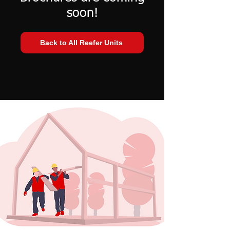
soon!
Back to All Reefer Units