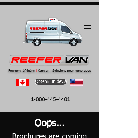
Fourgon réfrigéré
|
Camion
|
Solutions pour remorques
Obtenir un devis
1-888-445-4481
Oops...
Brochures are coming