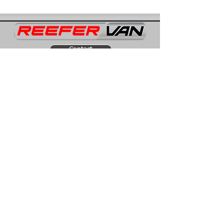
Contact
Obtenir un devis
Contact
Siège social et distribution :
3610 Odyssey Drive, Unité 4
Mississauga,
L5M 0Z9
Ontario,
Canada.
1-888-445-4481
sales@reefervan.com
Liens rapides
Kits d'isolation pour fourgonnettes
Équipement frigorifique
Conteneurs réfrigérés froid
Devenir installateur