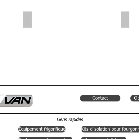
Sliding Shelves | Small Van
Small
Contact
Ob
Liens rapides
Équipement frigorifique
Kits d'isolation pour fourgon