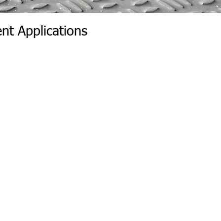
nt Applications
r Wall | Wall Insert Rear
r Wall | Rear Position