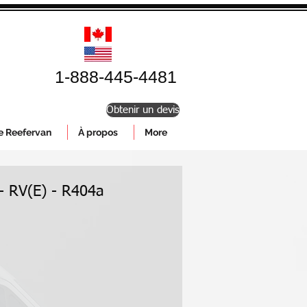
1-888-445-4481
Obtenir un devis
le Reefervan
À propos
More
 - RV(E) - R404a