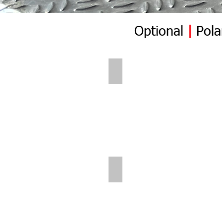
Optional
|
Pola
Polar Wall | Pre Insert
Polar Wall | Rear Position