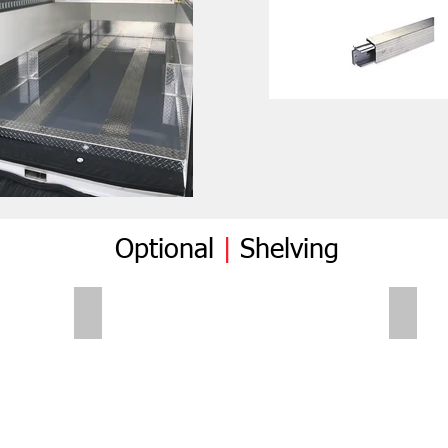
Optional
|
Shelving
Folding Shelves
Foldi