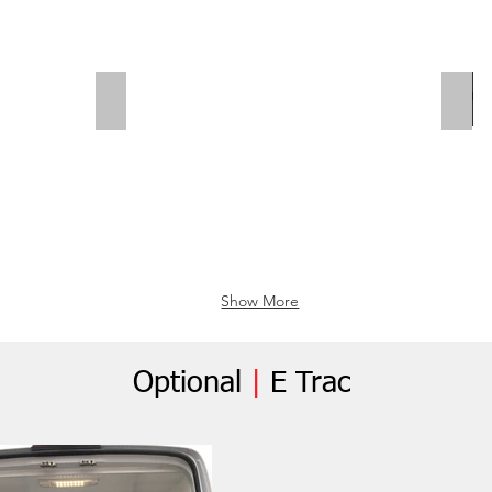
Polar Wall | Wheel Arch Flap
Whe
Show More
Optional
|
E Trac