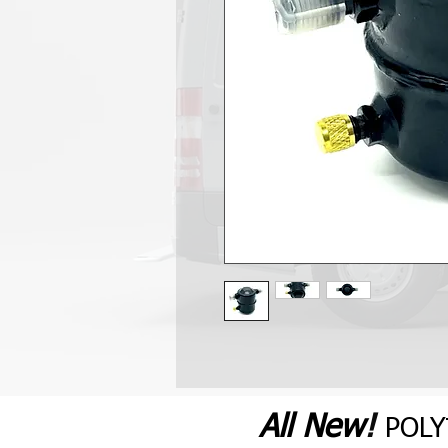
All N
ew
!
POL