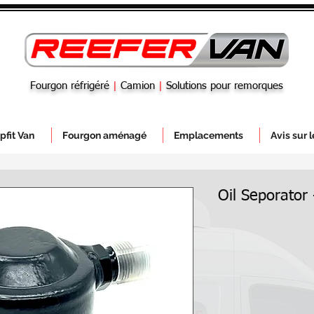
Fourgon réfrigéré
|
Camion
|
Solutions pour remorques
pfit Van
Fourgon aménagé
Emplacements
Avis sur 
Oil Seporator