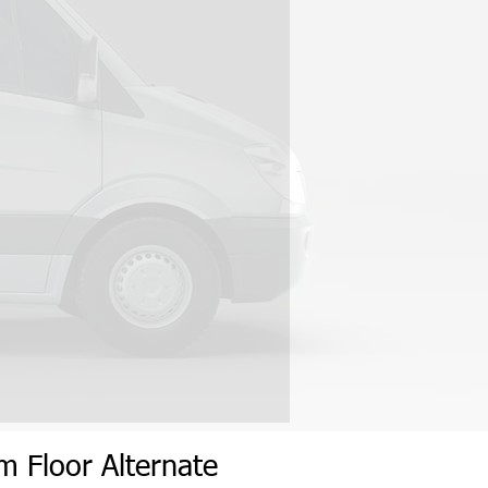
um
Flo
or
Alternate