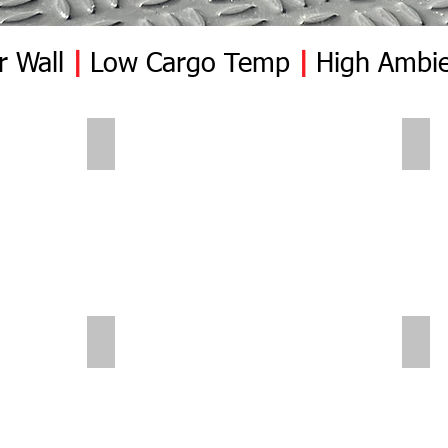
r Wall
|
Low Cargo Temp
|
High Ambie
Polar Wall | Pre Insert
Pola
Polar Wall | Mid Position | Wheel box
Pola